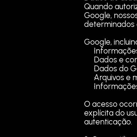
Quando autoriz
Google, nossos
determinados 
Google, incluin
Informações
Dados e co
Dados do G
Arquivos e 
Informaçõe
O acesso ocorr
explícita do us
autenticação.