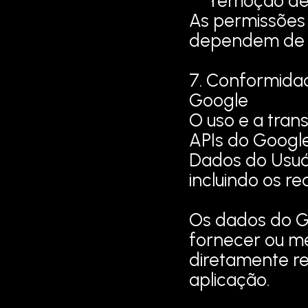
remoção de 
As permissões 
dependem de c
7. Conformidad
Google
O uso e a tran
APIs do Google
Dados do Usuár
incluindo os re
Os dados do Go
fornecer ou mel
diretamente re
aplicação.